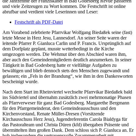
die Jahrzehnte der Franziskaner in Bad Godesberg Revue passieren
und viele Zeitzeugen zu Wort kommen. Die Festschrift ist online
abrufbar und verdient viele Leserinnen und Leser:
Festschrift als PDF-Datei
Am Vorabend zelebrierte Pfarrvikar Wolfgang Biedaßek seine (fast)
letzte Messe in Herz Jesu, Lannesdorf. An seiner Seite waren der
leitende Pfarrer P. Gianluca Carlin und P. Francis. Ursprünglich auf
dem Dorfplatz geplant, musste wetterbedingt in die Kirche
umgezogen werden. Die Wehmut über den Abschied waren ihm,
aber auch den Gemeindemitgliedern deutlich anzumerken. In seiner
Tätigkeit in Bad Godesberg hatte er vielfältige Aufgaben zu
bewältigen und blieb dennoch stets den Menschen zugewandt und
gelassen; ein „Fels in der Brandung“, wie ihm in den Dankesworten
bescheinigt wurde.
Nach dem Start im Rheinviertel wechselte Pfarrvikar Biedaßek bald
ins Südviertel und übernahm zusätzlich zwei mehrmonatige Phasen
als Pfarrverweser für ganz Bad Godesberg. Margarethe Bergmann
für den Pfarrgemeinderat, den Gemeindeausschuss und den
Kirchenvorstand, Renate Müller-Dresen (Vorsitzende
Kirchausschuss Herz Jesu), Jugendreferentin Carola Bialdyga für
das Pastoralteam und Christa Düren (kfd) übergaben Präsente und
übermittelten ihm großen Dank. Dem schloss sich P. Gianluca an. Er
hob insbesondere die vertrauensvolle Zusammenarbeit mit