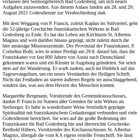
verlassen den Seelsorgebereich Bad Godesberg, um sich neuen
Aufgaben zuzuwenden. Aus diesem Anlass fanden am 28. und 29.
August 2021 Gottesdienste zur Verabschiedung statt.
Mit dem Weggang von P. Francis, zuletzt Kaplan im Südviertel, geht
die 52-jährige Geschichte franziskanischen Wirkens in Bad
Godesberg zu Ende. Es hat das Leben am Kirchturm St. Albertus
Magnus und weit darüber hinaus geprägt, nicht zuletzt durch die
hier ansässige Missionszentrale. Der Provinzial der Franziskaner, P.
Cornelius Bohl, wies in seiner Predigt am 29.8. darauf hin, dass die
Franziskaner vor fast 800 Jahren von Assisi nach Deutschland
gekommen waren und ein Kloster in Augsburg gründeten. Sie seien
stets auf der Wanderung. Er warb zudem, auch im Hinblick auf das
Tagesevangelium, um ein neues Verständnis der Heiligen Schrift.
Nicht das Festhalten an starren äußeren Regeln sei ausschlaggebend,
sondern das, was aus dem Herzen des Menschen kommt.
Margarethe Bergmann, Vorsitzende des Gemeindeausschusses,
dankte P. Francis im Namen aller Gremien für sein Wirken als
Seelsorger. Er habe in wunderbarer Weise fernöstlich geprägte
Spiritualität mit franziskanischem Gedankengut verbunden und viele
Gottesdienste bereichert. Sie wies auf die große Bedeutung der
Franziskaner für Bad Godesberg hin und überreichte Geschenke.
Berthold Hübers, Vorsitzender des Kirchausschusses St. Albertus
Magnus, übergab die vom KA eigens erstellte Festschrift. Sie lässt