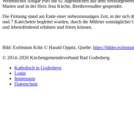
Weihbischof Ansgar Puff hat 92 Jugendlichen aus dem Seelsorgeberei
Marien und in der Herz Jesu Kirche, Beethovenallee gespendet.
Die Firmung stand am Ende einer siebenmonatigen Zeit, in der sich d
und 7 Katecheten begleitet wurden, durch die Mitfeier sonntägliche
und lebensfördernd erfahren und feiern können.
Bild: Erzbistum Köln © Harald Oppitz, Quelle:
https://bilder.erzbist
© 2014
–2026 Kirchengemeindeverband Bad Godesberg
Katholisch in Godesberg
Login
Impressum
Datenschutz