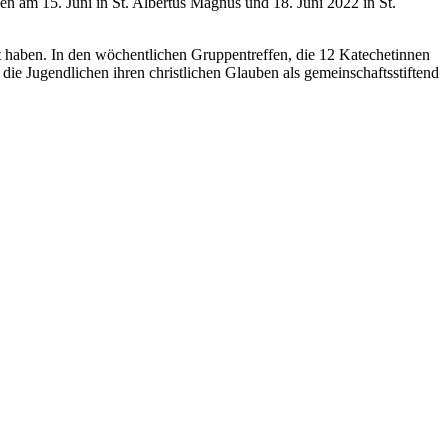
n am 15. Juni in St. Albertus Magnus und 18. Juni 2022 in St.
et haben. In den wöchentlichen Gruppentreffen, die 12 Katechetinnen
e Jugendlichen ihren christlichen Glauben als gemeinschaftsstiftend