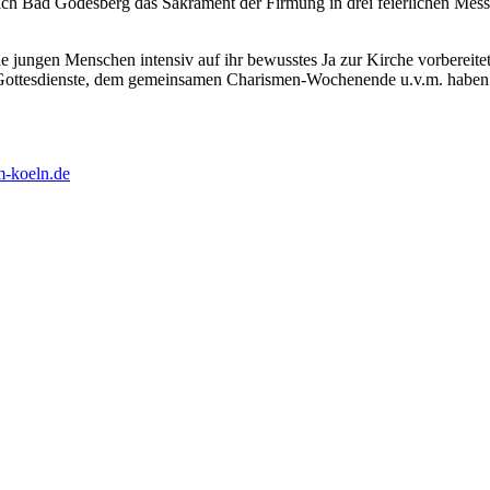
ch Bad Godesberg das Sakrament der Firmung in drei feierlichen Messe
ie jungen Menschen intensiv auf ihr bewusstes Ja zur Kirche vorbereit
r Gottesdienste, dem gemeinsamen Charismen-Wochenende u.v.m. haben di
um-koeln.de