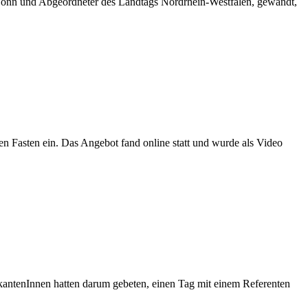
 Bonn und Abgeordneter des Landtags Nordrhein-Westfalen, gewandt,
en Fasten ein. Das Angebot fand online statt und wurde als Video
kantenInnen hatten darum gebeten, einen Tag mit einem Referenten