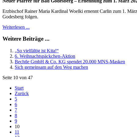
Neuer Pfarrer für Bad Godesberg – Ernennung zum 1. März 20
Erzbischof Rainer Maria Kardinal Woelki ernennt Carlin zum 1. Mär
Godesberg folgen.
Weiterlesen ...
Weitere Beiträge ...
„So vielfältig ist Kita!“
6. Weihnachtspäckchen-Aktion
Bechtle GmbH & Co. KG spendet 20.000 MNS-Masken
Sich gemeinsam auf den Weg machen
Seite 10 von 47
Start
Zurück
5
6
7
8
9
10
11