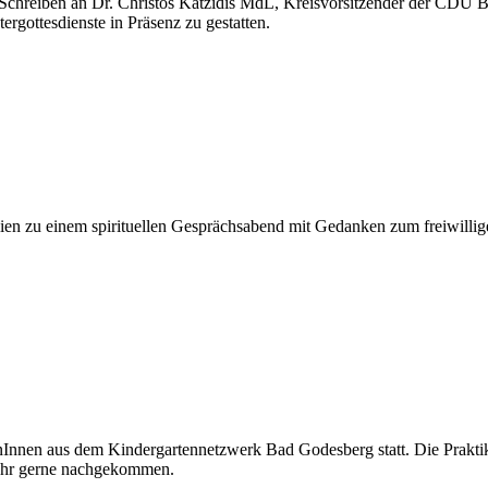
 Schreiben an Dr. Christos Katzidis MdL, Kreisvorsitzender der CDU
tergottesdienste in Präsenz zu gestatten.
lien zu einem spirituellen Gesprächsabend mit Gedanken zum freiwillig
nInnen aus dem Kindergartennetzwerk Bad Godesberg statt. Die Prakti
sehr gerne nachgekommen.